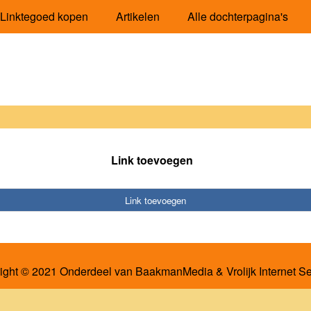
Linktegoed kopen
Artikelen
Alle dochterpagina's
Link toevoegen
Link toevoegen
ight © 2021 Onderdeel van
BaakmanMedia
&
Vrolijk Internet S