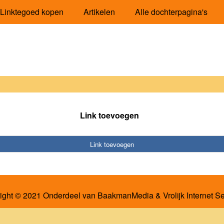
Linktegoed kopen
Artikelen
Alle dochterpagina's
Link toevoegen
Link toevoegen
ight © 2021 Onderdeel van
BaakmanMedia
&
Vrolijk Internet S